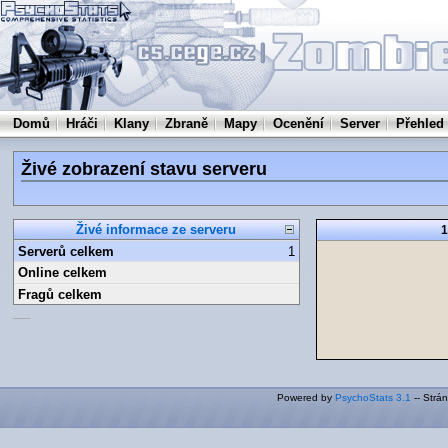
Domů
Hráči
Klany
Zbraně
Mapy
Ocenění
Server
Přehled
Živé zobrazení stavu serveru
Živé informace ze serveru
1
Serverů celkem
1
Online celkem
Fragů celkem
Powered by
PsychoStats 3.1
-- Strá