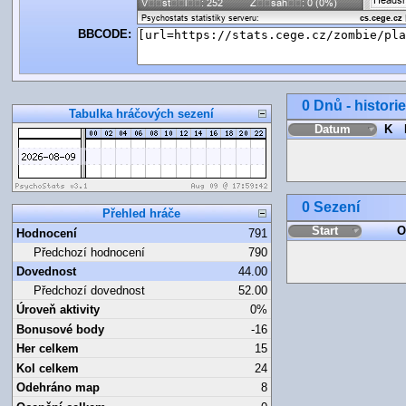
BBCODE:
0 Dnů - histori
Tabulka hráčových sezení
Datum
K
0 Sezení
Přehled hráče
Start
O
Hodnocení
791
Předchozí hodnocení
790
Dovednost
44.00
Předchozí dovednost
52.00
Úroveň aktivity
0%
Bonusové body
-16
Her celkem
15
Kol celkem
24
Odehráno map
8