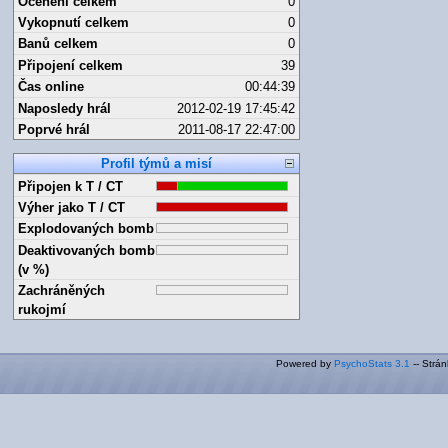
Ocenění celkem
0
Vykopnutí celkem
0
Banů celkem
0
Připojení celkem
39
Čas online
00:44:39
Naposledy hrál
2012-02-19 17:45:42
Poprvé hrál
2011-08-17 22:47:00
Profil týmů a misí
Připojen k T / CT
Výher jako T / CT
Explodovaných bomb
Deaktivovaných bomb
(v %)
Zachráněných
rukojmí
Powered by
PsychoStats 3.1
-- Strá