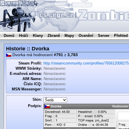
Domů
Hráči
Klany
Zbraně
Mapy
Ocenění
Server
Přehled
Historie :: Dvorka
Dvorka má hodnocení
#791
z
3,783
Steam Profil:
http://steamcommunity.com/profiles/76561200827
WWW Stránky:
Nenastaveno
E-mailová adresa:
Nenastaveno
AIM Name:
Nenastaveno
Číslo ICQ:
Nenastaveno
MSN Messenger:
Nenastaveno
Skin:
Podpis: