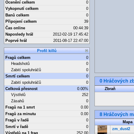
Ocenění celkem
0
Vykopnutí celkem
0
Banů celkem
0
Připojení celkem
39
Čas online
00:44:39
Naposledy hrál
2012-02-19 17:45:42
Poprvé hrál
2011-08-17 22:47:00
Profil killů
Fragů celkem
0
Headshotů
0
Zabití spoluhráčů
0
Smrtí celkem
0
0 Hráčových zb
Zabití spoluhráčů
0
Celková přesnost
0.00%
Zbraň
Výstřelů
252
Zásahů
0
Fragů na 1 smrt
0.00
Fragů za minutu
0.00
8 Hráčových 
Fragů v řadě
0
Mapa
Smrtí v řadě
0
zm_dust2
Výstřelů na 1 frag
252.00