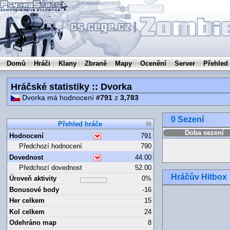
Domů
Hráči
Klany
Zbraně
Mapy
Ocenění
Server
Přehled
Hráčské statistiky :: Dvorka
Dvorka má hodnocení
#791
z
3,783
0 Sezení
Přehled hráče
Doba sezení
Hodnocení
791
Předchozí hodnocení
790
Dovednost
44.00
Předchozí dovednost
52.00
Hráčův Hitbox
Úroveň aktivity
0%
Bonusové body
-16
Her celkem
15
Kol celkem
24
Odehráno map
8