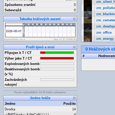
zm_silent_h
Způsobeno zranění
0
zm_pollutio
Sebevražd
0
zm_blackm
Tabulka hráčových sezení
zm_cemete
zm_deadsp
zm_office
zm_energy
Profil týmů a misí
0 Hráčových ob
Připojen k T / CT
#
Hodnocen
Výher jako T / CT
Explodovaných bomb
Deaktivovaných bomb
(v %)
Zachráněných
rukojmí
Pouze nejčastějších 10 ID hráče zobrazeno
Jméno hráče
Jméno
Použito
Dvorka
14
-=$H0T-luck=- A NeCuM ! ! ! !
4