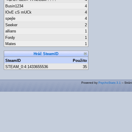
Busin1234
4
lOvE cS mUCk
4
spejle
4
Seeker
2
allians
1
Fordy
1
Mates
1
Hráč SteamID
SteamID
Použito
STEAM_0:4:1433655536
35
Powered by
PsychoStats 3.1
-- Strá