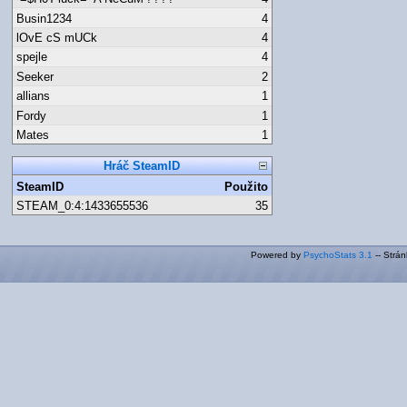
Busin1234
4
lOvE cS mUCk
4
spejle
4
Seeker
2
allians
1
Fordy
1
Mates
1
Hráč SteamID
SteamID
Použito
STEAM_0:4:1433655536
35
Powered by
PsychoStats 3.1
-- Strá