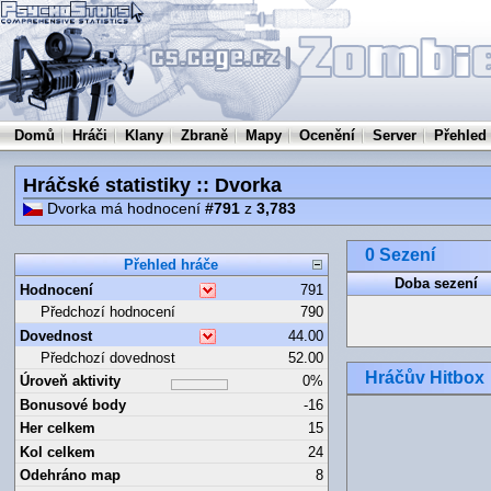
Domů
Hráči
Klany
Zbraně
Mapy
Ocenění
Server
Přehled
Hráčské statistiky :: Dvorka
Dvorka má hodnocení
#791
z
3,783
0 Sezení
Přehled hráče
Doba sezení
Hodnocení
791
Předchozí hodnocení
790
Dovednost
44.00
Předchozí dovednost
52.00
Hráčův Hitbox
Úroveň aktivity
0%
Bonusové body
-16
Her celkem
15
Kol celkem
24
Odehráno map
8