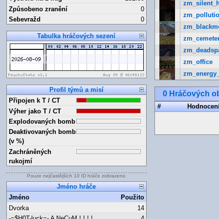
zm_silent_h
Způsobeno zranění
0
zm_pollutio
Sebevražd
0
zm_blackm
Tabulka hráčových sezení
zm_cemete
zm_deadsp
zm_office
zm_energy
Profil týmů a misí
0 Hráčových ob
Připojen k T / CT
#
Hodnocen
Výher jako T / CT
Explodovaných bomb
Deaktivovaných bomb
(v %)
Zachráněných
rukojmí
Pouze nejčastějších 10 ID hráče zobrazeno
Jméno hráče
Jméno
Použito
Dvorka
14
-=$H0T-luck=- A NeCuM ! ! ! !
4