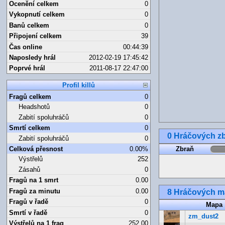
Ocenění celkem
0
Vykopnutí celkem
0
Banů celkem
0
Připojení celkem
39
Čas online
00:44:39
Naposledy hrál
2012-02-19 17:45:42
Poprvé hrál
2011-08-17 22:47:00
Profil killů
Fragů celkem
0
Headshotů
0
Zabití spoluhráčů
0
Smrtí celkem
0
0 Hráčových zb
Zabití spoluhráčů
0
Celková přesnost
0.00%
Zbraň
Výstřelů
252
Zásahů
0
Fragů na 1 smrt
0.00
Fragů za minutu
0.00
8 Hráčových 
Fragů v řadě
0
Mapa
Smrtí v řadě
0
zm_dust2
Výstřelů na 1 frag
252.00