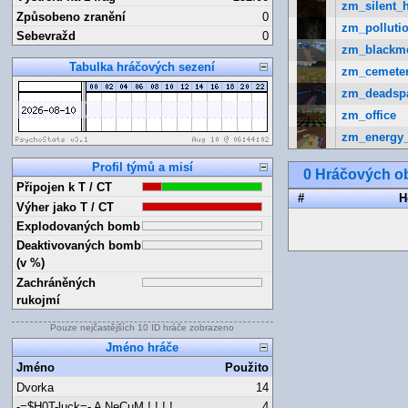
zm_silent_h
Způsobeno zranění
0
zm_pollutio
Sebevražd
0
zm_blackm
Tabulka hráčových sezení
zm_cemete
zm_deadsp
zm_office
zm_energy
Profil týmů a misí
0 Hráčových ob
Připojen k T / CT
#
H
Výher jako T / CT
Explodovaných bomb
Deaktivovaných bomb
(v %)
Zachráněných
rukojmí
Pouze nejčastějších 10 ID hráče zobrazeno
Jméno hráče
Jméno
Použito
Dvorka
14
-=$H0T-luck=- A NeCuM ! ! ! !
4