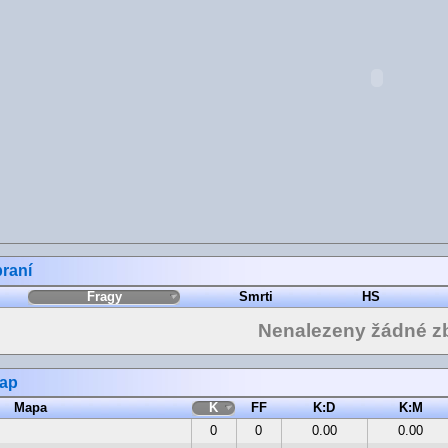
raní
Fragy
Smrti
HS
Nenalezeny žádné z
map
Mapa
K
FF
K:D
K:M
0
0
0.00
0.00