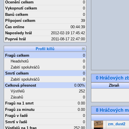
Ocenění celkem
0
Vykopnutí celkem
0
Banů celkem
0
Připojení celkem
39
Čas online
00:44:39
Naposledy hrál
2012-02-19 17:45:42
Poprvé hrál
2011-08-17 22:47:00
Profil killů
Fragů celkem
0
Headshotů
0
Zabití spoluhráčů
0
Smrtí celkem
0
0 Hráčových zb
Zabití spoluhráčů
0
Celková přesnost
0.00%
Zbraň
Výstřelů
252
Zásahů
0
Fragů na 1 smrt
0.00
Fragů za minutu
0.00
8 Hráčových 
Fragů v řadě
0
Smrtí v řadě
0
zm_dust2
Výstřelů na 1 frag
252.00