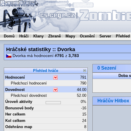
Domů
Hráči
Klany
Zbraně
Mapy
Ocenění
Server
Přehled
Hráčské statistiky :: Dvorka
Dvorka má hodnocení
#791
z
3,783
0 Sezení
Přehled hráče
Doba s
Hodnocení
791
Předchozí hodnocení
790
Dovednost
44.00
Předchozí dovednost
52.00
Hráčův Hitbox
Úroveň aktivity
0%
Bonusové body
-16
Her celkem
15
Kol celkem
24
Odehráno map
8