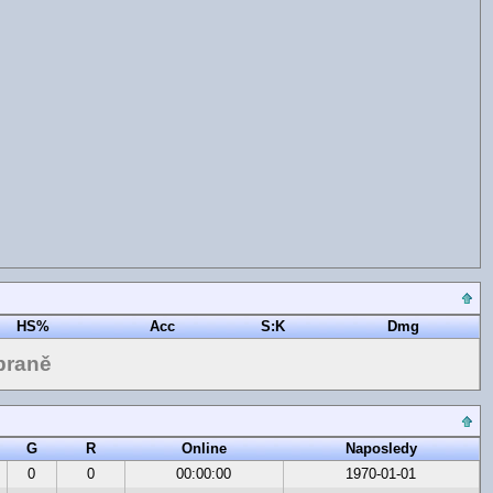
HS%
Acc
S:K
Dmg
braně
G
R
Online
Naposledy
0
0
00:00:00
1970-01-01