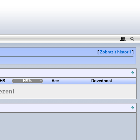
[
Zobrazit historii
]
HS
HS%
Acc
Dovednost
ezení