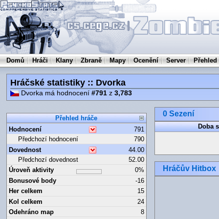
Domů
Hráči
Klany
Zbraně
Mapy
Ocenění
Server
Přehled
Hráčské statistiky :: Dvorka
Dvorka má hodnocení
#791
z
3,783
0 Sezení
Přehled hráče
Doba s
Hodnocení
791
Předchozí hodnocení
790
Dovednost
44.00
Předchozí dovednost
52.00
Hráčův Hitbox
Úroveň aktivity
0%
Bonusové body
-16
Her celkem
15
Kol celkem
24
Odehráno map
8