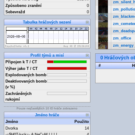
zm_silent_h
Způsobeno zranění
0
zm_pollutio
Sebevražd
0
zm_blackm
Tabulka hráčových sezení
zm_cemete
zm_deadsp
zm_office
zm_energy
Profil týmů a misí
0 Hráčových ob
Připojen k T / CT
#
H
Výher jako T / CT
Explodovaných bomb
Deaktivovaných bomb
(v %)
Zachráněných
rukojmí
Pouze nejčastějších 10 ID hráče zobrazeno
Jméno hráče
Jméno
Použito
Dvorka
14
-=$H0T-luck=- A NeCuM ! ! ! !
4