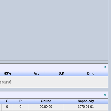
HS%
Acc
S:K
Dmg
braně
G
R
Online
Naposledy
0
0
00:00:00
1970-01-01