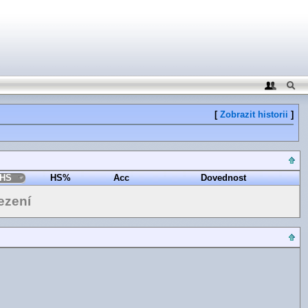
[
Zobrazit historii
]
HS
HS%
Acc
Dovednost
ezení