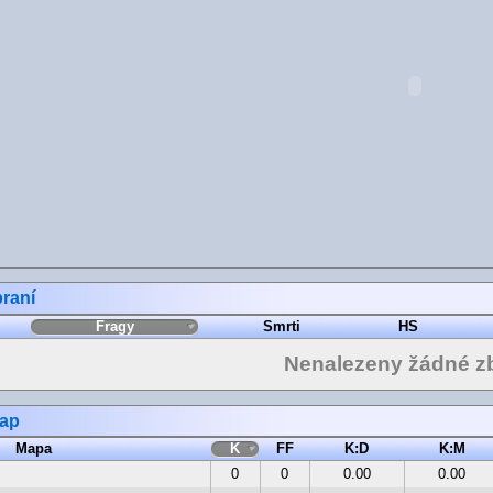
raní
Fragy
Smrti
HS
Nenalezeny žádné z
map
Mapa
K
FF
K:D
K:M
0
0
0.00
0.00