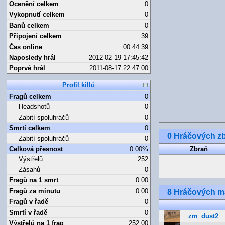
Ocenění celkem
0
Vykopnutí celkem
0
Banů celkem
0
Připojení celkem
39
Čas online
00:44:39
Naposledy hrál
2012-02-19 17:45:42
Poprvé hrál
2011-08-17 22:47:00
Profil killů
Fragů celkem
0
Headshotů
0
Zabití spoluhráčů
0
Smrtí celkem
0
0 Hráčových zb
Zabití spoluhráčů
0
Celková přesnost
0.00%
Zbraň
Výstřelů
252
Zásahů
0
Fragů na 1 smrt
0.00
Fragů za minutu
0.00
8 Hráčových 
Fragů v řadě
0
Smrtí v řadě
0
zm_dust2
Výstřelů na 1 frag
252.00