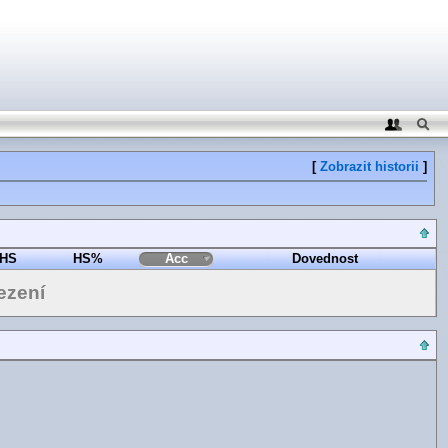
[
Zobrazit historii
]
HS
HS%
Acc
Dovednost
ezení