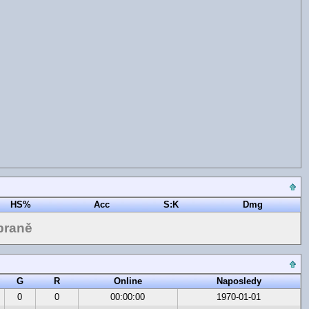
HS%
Acc
S:K
Dmg
braně
G
R
Online
Naposledy
0
0
00:00:00
1970-01-01