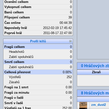
Ocenění celkem
0
Vykopnutí celkem
0
Banů celkem
0
Připojení celkem
39
Čas online
00:44:39
Naposledy hrál
2012-02-19 17:45:42
Poprvé hrál
2011-08-17 22:47:00
Profil killů
Fragů celkem
0
Headshotů
0
Zabití spoluhráčů
0
Smrtí celkem
0
0 Hráčových zb
Zabití spoluhráčů
0
Celková přesnost
0.00%
Zbraň
Výstřelů
252
Zásahů
0
Fragů na 1 smrt
0.00
Fragů za minutu
0.00
8 Hráčových 
Fragů v řadě
0
Smrtí v řadě
0
zm_dust2
Výstřelů na 1 frag
252.00