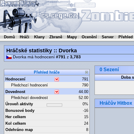
Domů
Hráči
Klany
Zbraně
Mapy
Ocenění
Server
Přehled
Hráčské statistiky :: Dvorka
Dvorka má hodnocení
#791
z
3,783
0 Sezení
Přehled hráče
Doba s
Hodnocení
791
Předchozí hodnocení
790
Dovednost
44.00
Předchozí dovednost
52.00
Hráčův Hitbox
Úroveň aktivity
0%
Bonusové body
-16
Her celkem
15
Kol celkem
24
Odehráno map
8