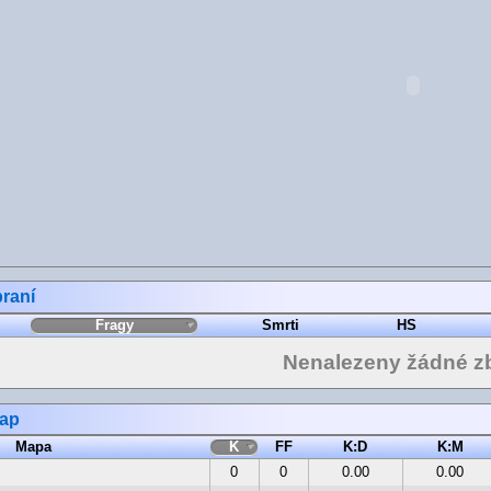
raní
Fragy
Smrti
HS
Nenalezeny žádné z
map
Mapa
K
FF
K:D
K:M
0
0
0.00
0.00