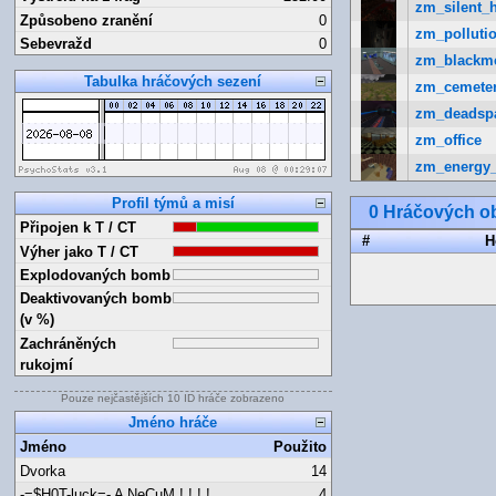
zm_silent_h
Způsobeno zranění
0
zm_pollutio
Sebevražd
0
zm_blackm
Tabulka hráčových sezení
zm_cemete
zm_deadsp
zm_office
zm_energy
Profil týmů a misí
0 Hráčových ob
Připojen k T / CT
#
H
Výher jako T / CT
Explodovaných bomb
Deaktivovaných bomb
(v %)
Zachráněných
rukojmí
Pouze nejčastějších 10 ID hráče zobrazeno
Jméno hráče
Jméno
Použito
Dvorka
14
-=$H0T-luck=- A NeCuM ! ! ! !
4