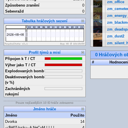
zm_office
Způsobeno zranění
0
zm_cemete
Sebevražd
0
zm_energy
Tabulka hráčových sezení
zm_blackm
zm_deadsp
zm_dust2
zm_silent_h
Profil týmů a misí
0 Hráčových ob
Připojen k T / CT
#
Hodnocen
Výher jako T / CT
Explodovaných bomb
Deaktivovaných bomb
(v %)
Zachráněných
rukojmí
Pouze nejčastějších 10 ID hráče zobrazeno
Jméno hráče
Jméno
Použito
Dvorka
14
-=$H0T-luck=- A NeCuM ! ! ! !
4