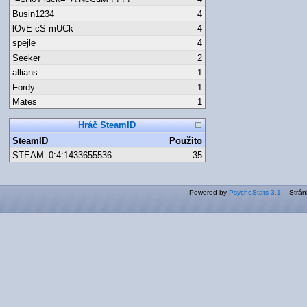
Busin1234
4
lOvE cS mUCk
4
spejle
4
Seeker
2
allians
1
Fordy
1
Mates
1
Hráč SteamID
SteamID
Použito
STEAM_0:4:1433655536
35
Powered by
PsychoStats 3.1
-- Strá