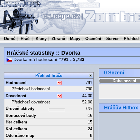
Domů
Hráči
Klany
Zbraně
Mapy
Ocenění
Server
Přehled
Hráčské statistiky :: Dvorka
Dvorka má hodnocení
#791
z
3,783
0 Sezení
Přehled hráče
Doba sezení
Hodnocení
791
Předchozí hodnocení
790
Dovednost
44.00
Předchozí dovednost
52.00
Hráčův Hitbox
Úroveň aktivity
0%
Bonusové body
-16
Her celkem
15
Kol celkem
24
Odehráno map
8