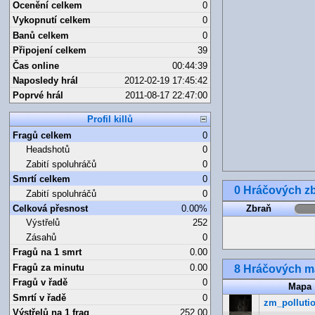
Ocenění celkem
0
Vykopnutí celkem
0
Banů celkem
0
Připojení celkem
39
Čas online
00:44:39
Naposledy hrál
2012-02-19 17:45:42
Poprvé hrál
2011-08-17 22:47:00
Profil killů
Fragů celkem
0
Headshotů
0
Zabití spoluhráčů
0
Smrtí celkem
0
0 Hráčových zb
Zabití spoluhráčů
0
Celková přesnost
0.00%
Zbraň
Výstřelů
252
Zásahů
0
Fragů na 1 smrt
0.00
Fragů za minutu
0.00
8 Hráčových 
Fragů v řadě
0
Mapa
Smrtí v řadě
0
zm_pollutio
Výstřelů na 1 frag
252.00