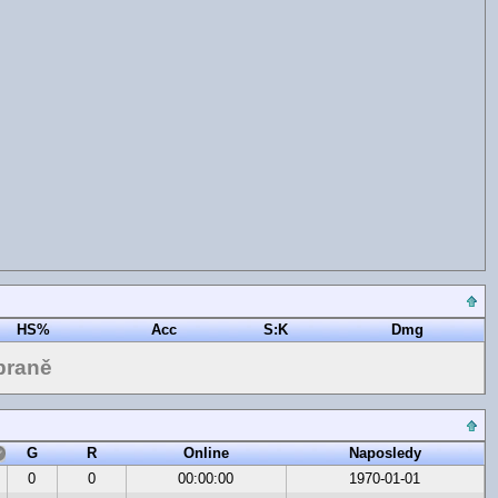
HS%
Acc
S:K
Dmg
braně
G
R
Online
Naposledy
0
0
00:00:00
1970-01-01