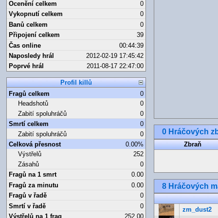
Ocenění celkem
0
Vykopnutí celkem
0
Banů celkem
0
Připojení celkem
39
Čas online
00:44:39
Naposledy hrál
2012-02-19 17:45:42
Poprvé hrál
2011-08-17 22:47:00
Profil killů
Fragů celkem
0
Headshotů
0
Zabití spoluhráčů
0
Smrtí celkem
0
0 Hráčových zb
Zabití spoluhráčů
0
Celková přesnost
0.00%
Zbraň
Výstřelů
252
Zásahů
0
Fragů na 1 smrt
0.00
Fragů za minutu
0.00
8 Hráčových 
Fragů v řadě
0
Smrtí v řadě
0
zm_dust2
Výstřelů na 1 frag
252.00