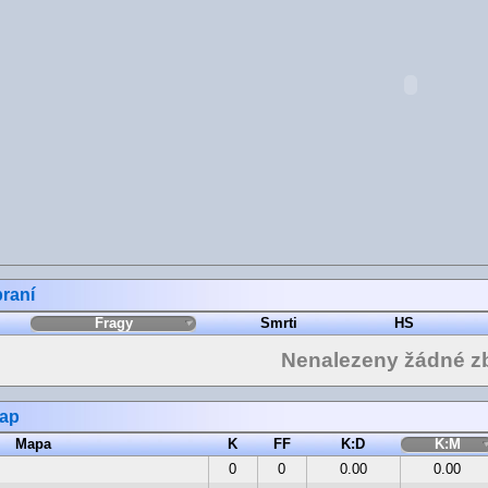
raní
Fragy
Smrti
HS
Nenalezeny žádné z
map
Mapa
K
FF
K:D
K:M
0
0
0.00
0.00