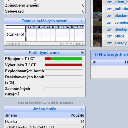
zm_silent_h
Způsobeno zranění
0
zm_pollutio
Sebevražd
0
zm_blackm
Tabulka hráčových sezení
zm_cemete
zm_deadsp
zm_office
zm_energy
Profil týmů a misí
0 Hráčových ob
Připojen k T / CT
#
H
Výher jako T / CT
Explodovaných bomb
Deaktivovaných bomb
(v %)
Zachráněných
rukojmí
Pouze nejčastějších 10 ID hráče zobrazeno
Jméno hráče
Jméno
Použito
Dvorka
14
-=$H0T-luck=- A NeCuM ! ! ! !
4