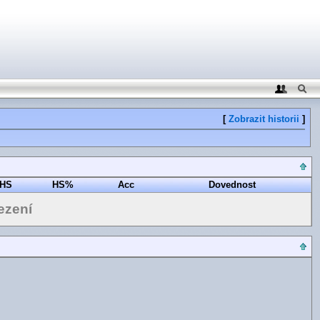
[
Zobrazit historii
]
HS
HS%
Acc
Dovednost
ezení