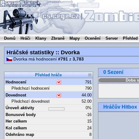
Domů
Hráči
Klany
Zbraně
Mapy
Ocenění
Server
Přehled
Hráčské statistiky :: Dvorka
Dvorka má hodnocení
#791
z
3,783
0 Sezení
Přehled hráče
Doba s
Hodnocení
791
Předchozí hodnocení
790
Dovednost
44.00
Předchozí dovednost
52.00
Hráčův Hitbox
Úroveň aktivity
0%
Bonusové body
-16
Her celkem
15
Kol celkem
24
Odehráno map
8