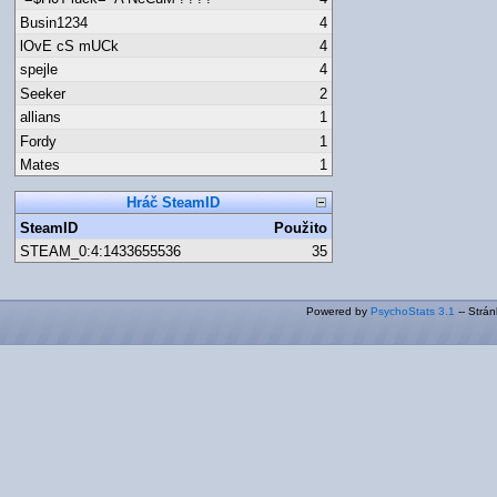
Busin1234
4
lOvE cS mUCk
4
spejle
4
Seeker
2
allians
1
Fordy
1
Mates
1
Hráč SteamID
SteamID
Použito
STEAM_0:4:1433655536
35
Powered by
PsychoStats 3.1
-- Strá