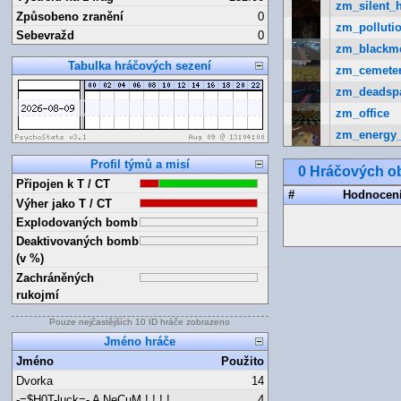
zm_silent_h
Způsobeno zranění
0
zm_pollutio
Sebevražd
0
zm_blackm
Tabulka hráčových sezení
zm_cemete
zm_deadsp
zm_office
zm_energy
Profil týmů a misí
0 Hráčových ob
Připojen k T / CT
#
Hodnocen
Výher jako T / CT
Explodovaných bomb
Deaktivovaných bomb
(v %)
Zachráněných
rukojmí
Pouze nejčastějších 10 ID hráče zobrazeno
Jméno hráče
Jméno
Použito
Dvorka
14
-=$H0T-luck=- A NeCuM ! ! ! !
4