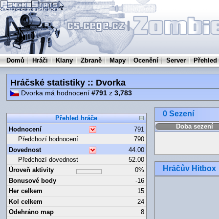
Domů
Hráči
Klany
Zbraně
Mapy
Ocenění
Server
Přehled
Hráčské statistiky :: Dvorka
Dvorka má hodnocení
#791
z
3,783
0 Sezení
Přehled hráče
Doba sezení
Hodnocení
791
Předchozí hodnocení
790
Dovednost
44.00
Předchozí dovednost
52.00
Hráčův Hitbox
Úroveň aktivity
0%
Bonusové body
-16
Her celkem
15
Kol celkem
24
Odehráno map
8