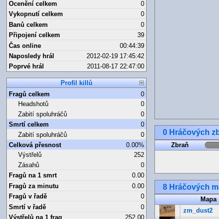
Ocenění celkem
0
Vykopnutí celkem
0
Banů celkem
0
Připojení celkem
39
Čas online
00:44:39
Naposledy hrál
2012-02-19 17:45:42
Poprvé hrál
2011-08-17 22:47:00
Profil killů
Fragů celkem
0
Headshotů
0
Zabití spoluhráčů
0
Smrtí celkem
0
0 Hráčových zb
Zabití spoluhráčů
0
Celková přesnost
0.00%
Zbraň
Výstřelů
252
Zásahů
0
Fragů na 1 smrt
0.00
Fragů za minutu
0.00
8 Hráčových 
Fragů v řadě
0
Mapa
Smrtí v řadě
0
zm_dust2
Výstřelů na 1 frag
252.00