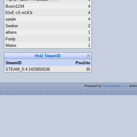
Busin1234
4
lOvE cS mUCk
4
spejle
4
Seeker
2
allians
1
Fordy
1
Mates
1
Hráč SteamID
SteamID
Použito
STEAM_0:4:1433655536
35
Powered by
PsychoStats 3.1
-- Strá