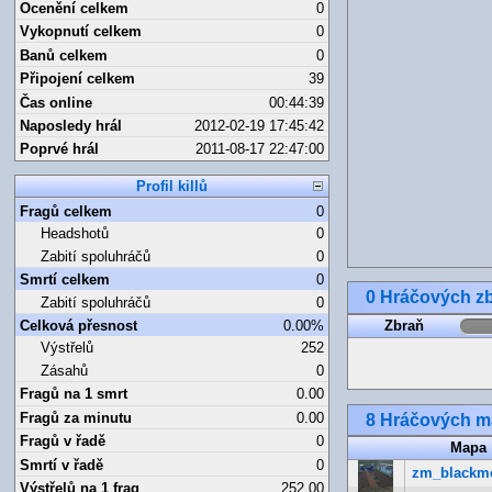
Ocenění celkem
0
Vykopnutí celkem
0
Banů celkem
0
Připojení celkem
39
Čas online
00:44:39
Naposledy hrál
2012-02-19 17:45:42
Poprvé hrál
2011-08-17 22:47:00
Profil killů
Fragů celkem
0
Headshotů
0
Zabití spoluhráčů
0
Smrtí celkem
0
0 Hráčových zb
Zabití spoluhráčů
0
Celková přesnost
0.00%
Zbraň
Výstřelů
252
Zásahů
0
Fragů na 1 smrt
0.00
Fragů za minutu
0.00
8 Hráčových 
Fragů v řadě
0
Mapa
Smrtí v řadě
0
zm_blackm
Výstřelů na 1 frag
252.00