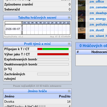
zm_office
Způsobeno zranění
0
zm_cemete
Sebevražd
0
zm_deadsp
Tabulka hráčových sezení
zm_energy
zm_pollutio
zm_dust2
zm_silent_h
Profil týmů a misí
0 Hráčových ob
Připojen k T / CT
#
Hodnocen
Výher jako T / CT
Explodovaných bomb
Deaktivovaných bomb
(v %)
Zachráněných
rukojmí
Pouze nejčastějších 10 ID hráče zobrazeno
Jméno hráče
Jméno
Použito
Dvorka
14
-=$H0T-luck=- A NeCuM ! ! ! !
4