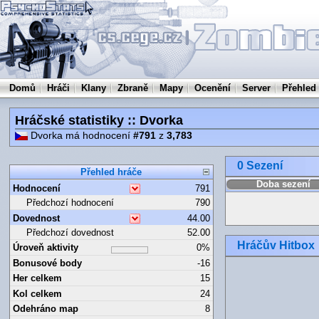
Domů
Hráči
Klany
Zbraně
Mapy
Ocenění
Server
Přehled
Hráčské statistiky :: Dvorka
Dvorka má hodnocení
#791
z
3,783
0 Sezení
Přehled hráče
Doba sezení
Hodnocení
791
Předchozí hodnocení
790
Dovednost
44.00
Předchozí dovednost
52.00
Hráčův Hitbox
Úroveň aktivity
0%
Bonusové body
-16
Her celkem
15
Kol celkem
24
Odehráno map
8