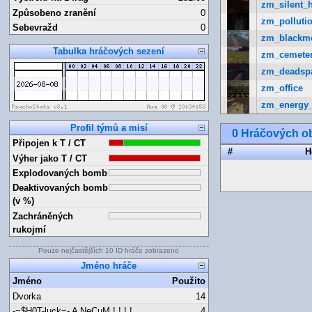
zm_silent_h
Způsobeno zranění
0
zm_pollutio
Sebevražd
0
zm_blackm
Tabulka hráčových sezení
zm_cemete
zm_deadsp
zm_office
zm_energy
Profil týmů a misí
0 Hráčových ob
Připojen k T / CT
#
H
Výher jako T / CT
Explodovaných bomb
Deaktivovaných bomb
(v %)
Zachráněných
rukojmí
Pouze nejčastějších 10 ID hráče zobrazeno
Jméno hráče
Jméno
Použito
Dvorka
14
-=$H0T-luck=- A NeCuM ! ! ! !
4