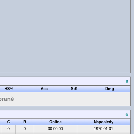
HS%
Acc
S:K
Dmg
braně
G
R
Online
Naposledy
0
0
00:00:00
1970-01-01