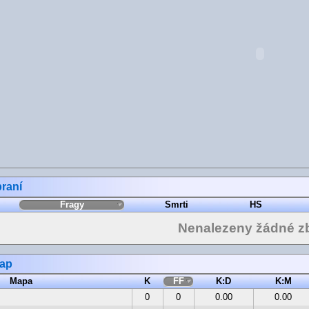
raní
Fragy
Smrti
HS
Nenalezeny žádné z
map
Mapa
K
FF
K:D
K:M
0
0
0.00
0.00