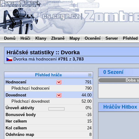
Domů
Hráči
Klany
Zbraně
Mapy
Ocenění
Server
Přehled
Hráčské statistiky :: Dvorka
Dvorka má hodnocení
#791
z
3,783
0 Sezení
Přehled hráče
Doba s
Hodnocení
791
Předchozí hodnocení
790
Dovednost
44.00
Předchozí dovednost
52.00
Hráčův Hitbox
Úroveň aktivity
0%
Bonusové body
-16
Her celkem
15
Kol celkem
24
Odehráno map
8