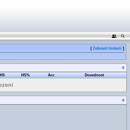
[
Zobrazit historii
]
HS
HS%
Acc
Dovednost
ezení