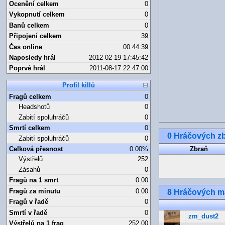
Ocenění celkem
0
Vykopnutí celkem
0
Banů celkem
0
Připojení celkem
39
Čas online
00:44:39
Naposledy hrál
2012-02-19 17:45:42
Poprvé hrál
2011-08-17 22:47:00
Profil killů
Fragů celkem
0
Headshotů
0
Zabití spoluhráčů
0
Smrtí celkem
0
0 Hráčových zb
Zabití spoluhráčů
0
Celková přesnost
0.00%
Zbraň
Výstřelů
252
Zásahů
0
Fragů na 1 smrt
0.00
Fragů za minutu
0.00
8 Hráčových 
Fragů v řadě
0
Smrtí v řadě
0
zm_dust2
Výstřelů na 1 frag
252.00