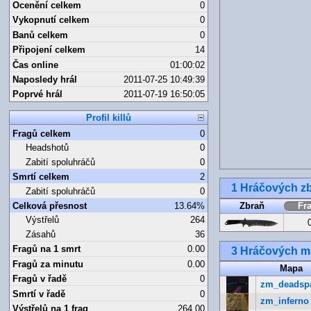
Ocenění celkem
0
Vykopnutí celkem
0
Banů celkem
0
Připojení celkem
14
Čas online
01:00:02
Naposledy hrál
2011-07-25 10:49:39
Poprvé hrál
2011-07-19 16:50:05
Profil killů
Fragů celkem
0
Headshotů
0
Zabití spoluhráčů
0
Smrtí celkem
2
1 Hráčových zb
Zabití spoluhráčů
0
Celková přesnost
13.64%
Zbraň
Fr
Výstřelů
264
Zásahů
36
Fragů na 1 smrt
0.00
3 Hráčových 
Fragů za minutu
0.00
Mapa
Fragů v řadě
0
zm_deadsp
Smrtí v řadě
0
zm_inferno
Výstřelů na 1 frag
264.00