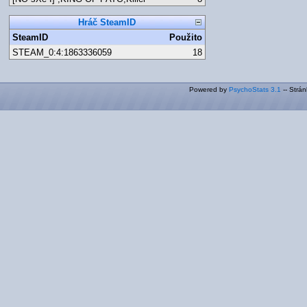
Hráč SteamID
SteamID
Použito
STEAM_0:4:1863336059
18
Powered by
PsychoStats 3.1
-- Strá