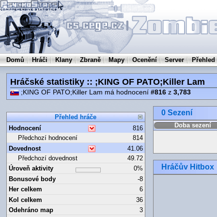
Domů
Hráči
Klany
Zbraně
Mapy
Ocenění
Server
Přehled
Hráčské statistiky :: ;KING OF PATO;Killer Lam
;KING OF PATO;Killer Lam má hodnocení
#816
z
3,783
0 Sezení
Přehled hráče
Doba sezení
Hodnocení
816
Předchozí hodnocení
814
Dovednost
41.06
Předchozí dovednost
49.72
Hráčův Hitbox
Úroveň aktivity
0%
Bonusové body
-8
Her celkem
6
Kol celkem
36
Odehráno map
3