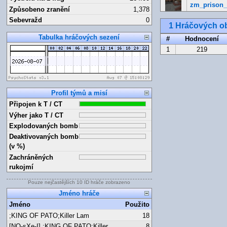
zm_prison_
Způsobeno zranění
1,378
Sebevražd
0
1 Hráčových ob
Tabulka hráčových sezení
#
Hodnocení
1
219
Profil týmů a misí
Připojen k T / CT
Výher jako T / CT
Explodovaných bomb
Deaktivovaných bomb
(v %)
Zachráněných
rukojmí
Pouze nejčastějších 10 ID hráče zobrazeno
Jméno hráče
Jméno
Použito
;KING OF PATO;Killer Lam
18
[NO-sXe-I] ;KING OF PATO;Killer
8