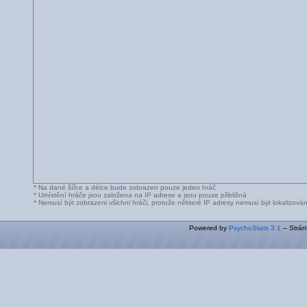
* Na dané šířce a délce bude zobrazen pouze jeden hráč
* Umístění hráče jsou založena na IP adrese a jsou pouze přibližná
* Nemusí být zobrazeni všichni hráči, protože některé IP adresy nemusí být lokalizová
Powered by
PsychoStats 3.1
-- Strá