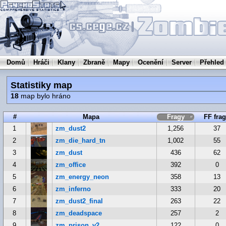
Domů
Hráči
Klany
Zbraně
Mapy
Ocenění
Server
Přehled
Statistiky map
18
map bylo hráno
#
Mapa
Fragy
FF fra
1
zm_dust2
1,256
37
2
zm_die_hard_tn
1,002
55
3
zm_dust
436
62
4
zm_office
392
0
5
zm_energy_neon
358
13
6
zm_inferno
333
20
7
zm_dust2_final
263
22
8
zm_deadspace
257
2
9
zm_prison_v2
122
0