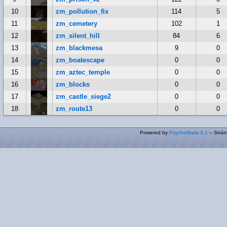
10
zm_pollution_fix
114
5
11
zm_cemetery
102
1
12
zm_silent_hill
84
6
13
zm_blackmesa
9
0
14
zm_boatescape
0
0
15
zm_aztec_temple
0
0
16
zm_blocks
0
0
17
zm_castle_siege2
0
0
18
zm_route13
0
0
Powered by
PsychoStats 3.1
-- Strá