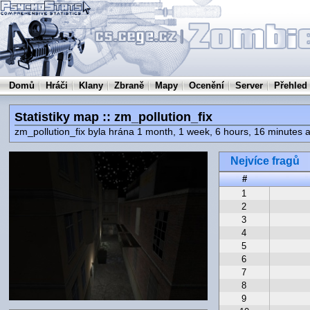
Domů
Hráči
Klany
Zbraně
Mapy
Ocenění
Server
Přehled
Statistiky map :: zm_pollution_fix
zm_pollution_fix byla hrána 1 month, 1 week, 6 hours, 16 minutes
Nejvíce fragů
#
1
2
3
4
5
6
7
8
9