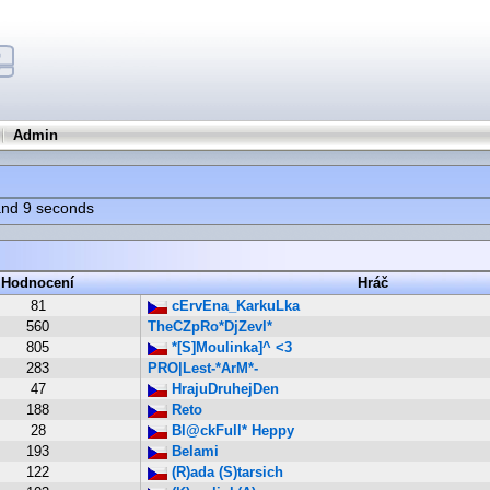
Admin
 and 9 seconds
Hodnocení
Hráč
81
cErvEna_KarkuLka
560
TheCZpRo*DjZevl*
805
*[S]Moulinka]^ <3
283
PRO|Lest-*ArM*-
47
HrajuDruhejDen
188
Reto
28
Bl@ckFull* Heppy
193
Belami
122
(R)ada (S)tarsich