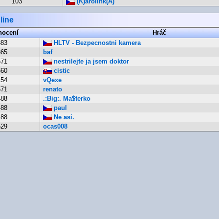
103
(K)arolink(A)
line
nocení
Hráč
383
HLTV - Bezpecnostni kamera
865
baf
571
nestrilejte ja jsem doktor
660
cistic
154
vQexe
571
renato
488
.:Big:. Ma$terko
488
paul
488
Ne asi.
529
ocas008