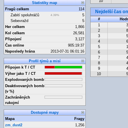
10
Statistiky map
Fragů celkem
114
Nejdelší čas on
Zabití spoluhráčů
5
4.39%
#
Hod
Sebevražd
5
1
Her celkem
1,866
2
Kol celkem
26,581
3
Připojení
3,127
4
Čas online
905:19:37
5
Naposledy hrána
2013-07-31 06:01:16
6
7
Profil týmů a misí
8
Připojen k T / CT
9
Výher jako T / CT
10
Explodovaných bomb
Deaktivovaných bomb
(v %)
Zachráněných
rukojmí
Dostupné mapy
Mapa
Fragy
zm_dust2
1,256