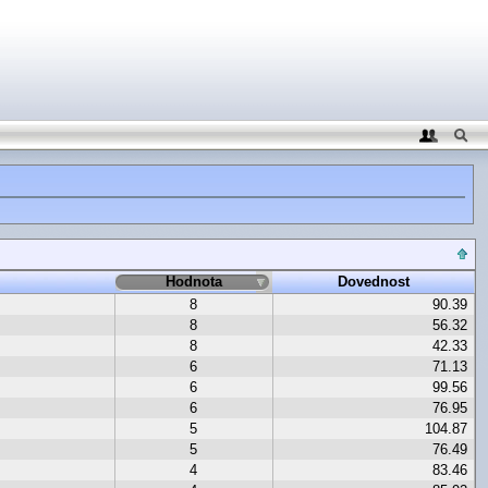
Hodnota
Dovednost
8
90.39
8
56.32
8
42.33
6
71.13
6
99.56
6
76.95
5
104.87
5
76.49
4
83.46