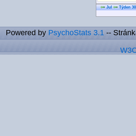
Jul
Týden 30
Powered by
PsychoStats 3.1
-- Strán
W3C