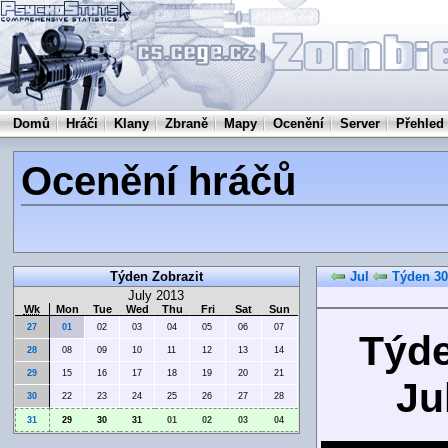
Domů
Hráči
Klany
Zbraně
Mapy
Ocenění
Server
Přehled
Ocenění hráčů
Týden Zobrazit
Jul
Týden 30
July 2013
Wk
Mon
Tue
Wed
Thu
Fri
Sat
Sun
27
01
02
03
04
05
06
07
Týde
28
08
09
10
11
12
13
14
29
15
16
17
18
19
20
21
Ju
30
22
23
24
25
26
27
28
31
29
30
31
01
02
03
04