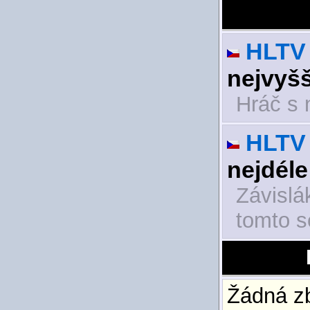
HLTV 
nejvyšš
Hráč s 
HLTV 
nejdéle
Závislá
tomto s
Žádná zb